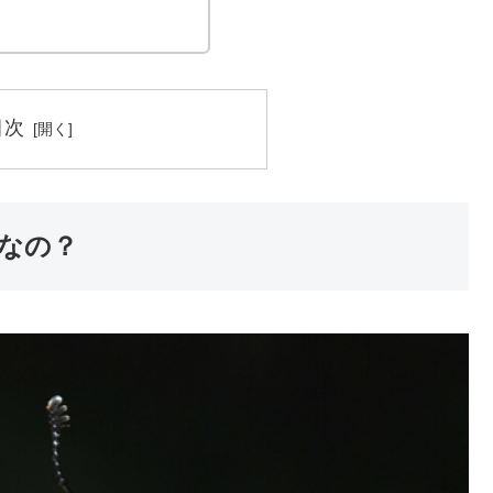
目次
なの？