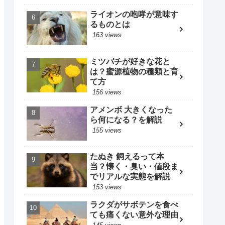
ライオンの咆哮が意味す
るものとは
163 views
ミツバチが好きな花と
は？蜜源植物の種類と育
て方
156 views
アメンボ 大きくなった
ら何になる？を解説
155 views
たぬき 飼えるって本
当？懐く・臭い・値段ま
でリアルな実態を解説
153 views
ラクダがサボテンを食べ
ても痛くない意外な理由