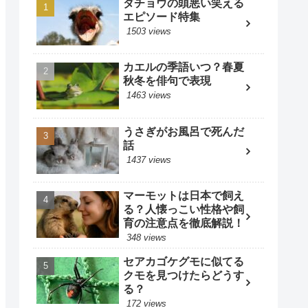
ダチョウの頭悪い笑える
エピソード特集
1503 views
カエルの季語いつ？春夏
秋冬を俳句で表現
1463 views
うさぎがお風呂で死んだ
話
1437 views
マーモットは日本で飼え
る？人懐っこい性格や飼
育の注意点を徹底解説！
348 views
セアカゴケグモに似てる
クモを見つけたらどうす
る？
172 views