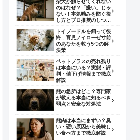
柴犬が触らせてくれない
のはなぜ？「嫌い」じゃ
ない！本気噛みを防ぐ接
し方とプロ推奨のしつけ
術
トイプードルを飼って後
悔…育児ノイローゼ寸前
のあなたを救う5つの解
決策
ペットプラスの売れ残り
は本当にいる？実態・評
判・値下げ情報まで徹底
解説
熊の急所はどこ？専門家
が教える本当に知るべき
弱点と安全な対処法
熊肉は本当にまずい？臭
い・硬い原因から美味し
い食べ方まで徹底解説