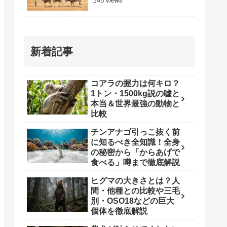
145 views
新着記事
コアラの握力は何キロ？
1トン・1500kg説の嘘と
本当＆世界最強の動物と
比較
チンアナゴ引っこ抜く前
に知るべき全知識！全身
の秘密から「からあげで
食べる」噂まで徹底解説
ヒグマの大きさとは？人
間・他種との比較や三毛
別・OSO18などの巨大
個体を徹底解説