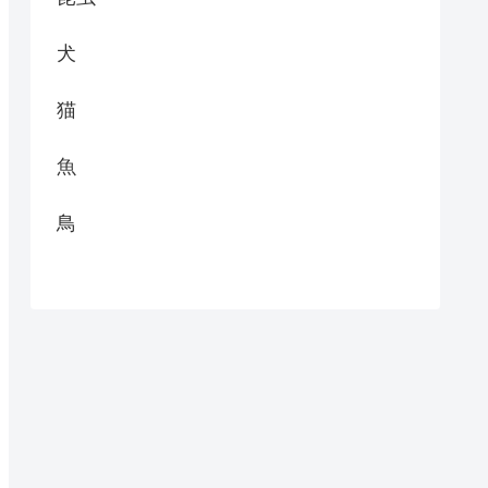
犬
猫
魚
鳥