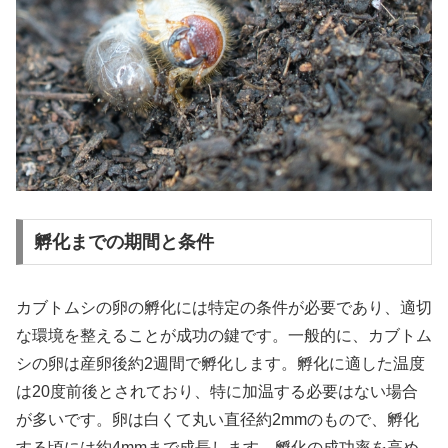
孵化までの期間と条件
カブトムシの卵の孵化には特定の条件が必要であり、適切
な環境を整えることが成功の鍵です。一般的に、カブトム
シの卵は産卵後約2週間で孵化します。孵化に適した温度
は20度前後とされており、特に加温する必要はない場合
が多いです。卵は白くて丸い直径約2mmのもので、孵化
する頃には約4mmまで成長します。孵化の成功率を高め