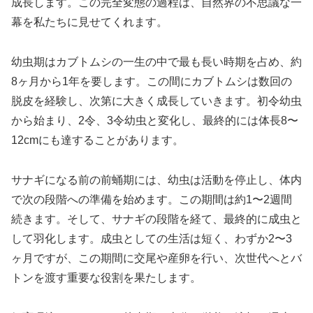
成長します。この完全変態の過程は、自然界の不思議な一
幕を私たちに見せてくれます。
幼虫期はカブトムシの一生の中で最も長い時期を占め、約
8ヶ月から1年を要します。この間にカブトムシは数回の
脱皮を経験し、次第に大きく成長していきます。初令幼虫
から始まり、2令、3令幼虫と変化し、最終的には体長8〜
12cmにも達することがあります。
サナギになる前の前蛹期には、幼虫は活動を停止し、体内
で次の段階への準備を始めます。この期間は約1〜2週間
続きます。そして、サナギの段階を経て、最終的に成虫と
して羽化します。成虫としての生活は短く、わずか2〜3
ヶ月ですが、この期間に交尾や産卵を行い、次世代へとバ
トンを渡す重要な役割を果たします。