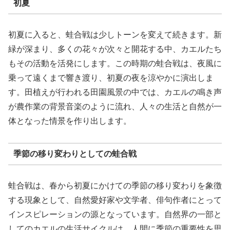
初夏
初夏に入ると、蛙合戦は少しトーンを変えて続きます。新
緑が深まり、多くの花々が次々と開花する中、カエルたち
もその活動を活発にします。この時期の蛙合戦は、夜風に
乗って遠くまで響き渡り、初夏の夜を涼やかに演出しま
す。田植えが行われる田園風景の中では、カエルの鳴き声
が農作業の背景音楽のように流れ、人々の生活と自然が一
体となった情景を作り出します。
季節の移り変わりとしての蛙合戦
蛙合戦は、春から初夏にかけての季節の移り変わりを象徴
する現象として、自然愛好家や文学者、俳句作者にとって
インスピレーションの源となっています。自然界の一部と
してのカエルの生活サイクルは、人間に季節の重要性を思