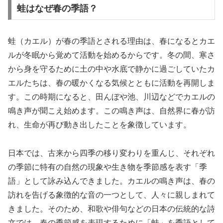
蛙はなぜ春の季語？
蛙（カエル）が春の季語とされる理由は、春になるとカエ
ルが冬眠から覚めて活動を始めるからです。冬の間、寒さ
から身を守るために土の中や水底で静かに過ごしていたカ
エルたちは、春の暖かくなる気候とともに活動を再開しま
す。この時期になると、田んぼや池、川辺などでカエルの
鳴き声が聞こえ始めます。この鳴き声は、自然界に春が訪
れ、生命が再び動き出したことを象徴しています。
日本では、古来から四季の移り変わりを重んじ、それぞれ
の季節に特有の自然の現象や生き物を季節感を表す「季
語」として詠み込んできました。カエルの鳴き声は、春の
訪れを告げる象徴的な音の一つとして、人々に親しまれて
きました。そのため、和歌や俳句などの日本の伝統的な詩
文では、春の季節感を表現するために「蛙」を季語として