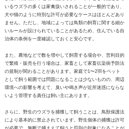
いるウズラの多くは家禽扱いされることが一般的であり、
犬や猫のように特別な許可が必要なケースはほとんどあり
ません。ただし、地域によっては鳥類の飼育に関する細か
いルールが設けられていることがあるため、住んでいる自
治体の条例を一度確認しておくと安心です。
また、農地などで数を増やして飼育する場合や、営利目的
で繁殖・販売を行う場合は、家畜として家畜伝染病予防法
の規制が関わることがあります。家庭で1〜2羽をペット
として飼う範囲では問題になることは少ないものの、周辺
環境への影響を考えて、臭いや鳴き声が近所迷惑にならな
いよう管理する責任は飼い主にあります。
さらに、野生のウズラを捕獲して飼うことは、鳥獣保護法
により基本的に禁止されています。野生個体の捕獲は許可
が必要で、無断で捕まえて飼うと罰則の対象になることが