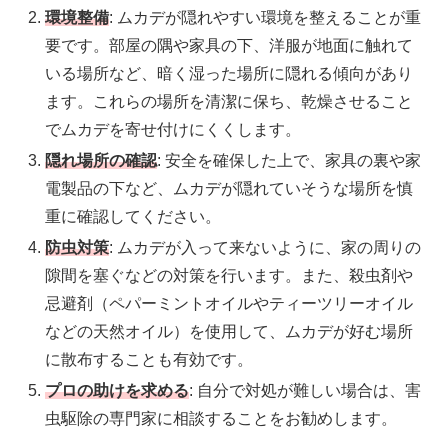
環境整備
: ムカデが隠れやすい環境を整えることが重
要です。部屋の隅や家具の下、洋服が地面に触れて
いる場所など、暗く湿った場所に隠れる傾向があり
ます。これらの場所を清潔に保ち、乾燥させること
でムカデを寄せ付けにくくします。
隠れ場所の確認
: 安全を確保した上で、家具の裏や家
電製品の下など、ムカデが隠れていそうな場所を慎
重に確認してください。
防虫対策
: ムカデが入って来ないように、家の周りの
隙間を塞ぐなどの対策を行います。また、殺虫剤や
忌避剤（ペパーミントオイルやティーツリーオイル
などの天然オイル）を使用して、ムカデが好む場所
に散布することも有効です。
プロの助けを求める
: 自分で対処が難しい場合は、害
虫駆除の専門家に相談することをお勧めします。