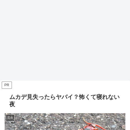
PR
ムカデ見失ったらヤバイ？怖くて寝れない
夜
昆虫