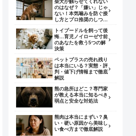
柴犬が触らせてくれない
のはなぜ？「嫌い」じゃ
ない！本気噛みを防ぐ接
し方とプロ推奨のしつけ
術
トイプードルを飼って後
悔…育児ノイローゼ寸前
のあなたを救う5つの解
決策
ペットプラスの売れ残り
は本当にいる？実態・評
判・値下げ情報まで徹底
解説
熊の急所はどこ？専門家
が教える本当に知るべき
弱点と安全な対処法
熊肉は本当にまずい？臭
い・硬い原因から美味し
い食べ方まで徹底解説