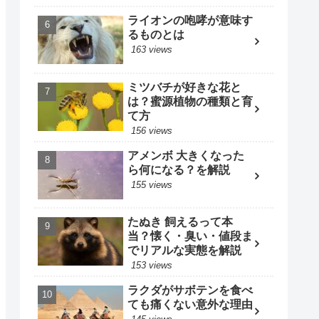
ライオンの咆哮が意味す
るものとは
163 views
ミツバチが好きな花と
は？蜜源植物の種類と育
て方
156 views
アメンボ 大きくなった
ら何になる？を解説
155 views
たぬき 飼えるって本
当？懐く・臭い・値段ま
でリアルな実態を解説
153 views
ラクダがサボテンを食べ
ても痛くない意外な理由