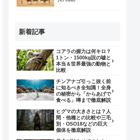
145 views
新着記事
コアラの握力は何キロ？
1トン・1500kg説の嘘と
本当＆世界最強の動物と
比較
チンアナゴ引っこ抜く前
に知るべき全知識！全身
の秘密から「からあげで
食べる」噂まで徹底解説
ヒグマの大きさとは？人
間・他種との比較や三毛
別・OSO18などの巨大
個体を徹底解説