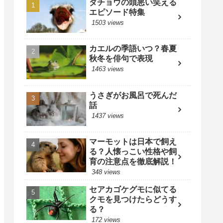
ダチョウの頭悪い笑える
エピソード特集
1503 views
カエルの季語いつ？春夏
秋冬を俳句で表現
1463 views
うさぎがお風呂で死んだ
話
1437 views
マーモットは日本で飼え
る？人懐っこい性格や飼
育の注意点を徹底解説！
348 views
セアカゴケグモに似てる
クモを見つけたらどうす
る？
172 views