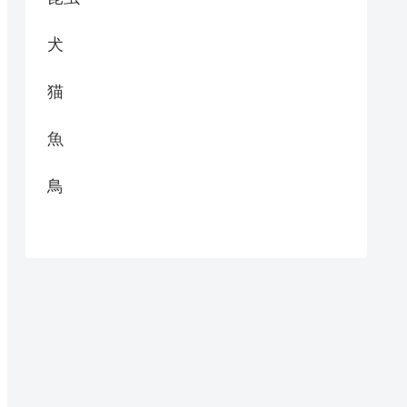
犬
猫
魚
鳥