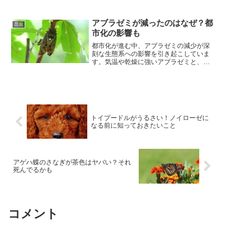
方、さらには関東地方でも、その姿が確
認されているのです。東京や大阪でも見
られる可能性があり、雪虫が飛び交うこ
アブラゼミが減ったのはなぜ？都
昆虫
とがあるかもしれません。
市化の影響も
都市化が進む中、アブラゼミの減少が深
刻な生態系への影響を引き起こしていま
す。気温や乾燥に強いアブラゼミと、低
温や湿度に耐えるクマゼミが、それぞれ
の生息環境に適応しています。都市化に
よる開発や気候変動により、アブラゼミ
の生息地が減少ています。
トイプードルがうるさい！ノイローゼに
なる前に知っておきたいこと
アゲハ蝶のさなぎが茶色はヤバい？それ
死んでるかも
コメント