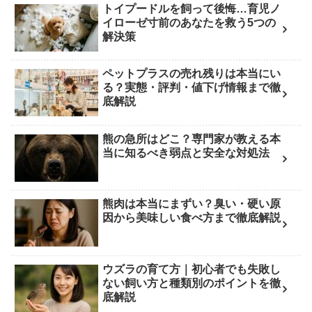
トイプードルを飼って後悔…育児ノ
イローゼ寸前のあなたを救う5つの
解決策
ペットプラスの売れ残りは本当にい
る？実態・評判・値下げ情報まで徹
底解説
熊の急所はどこ？専門家が教える本
当に知るべき弱点と安全な対処法
熊肉は本当にまずい？臭い・硬い原
因から美味しい食べ方まで徹底解説
ウズラの育て方｜初心者でも失敗し
ない飼い方と種類別のポイントを徹
底解説