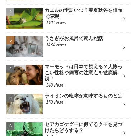
カエルの季語いつ？春夏秋冬を俳句
で表現
1464 views
うさぎがお風呂で死んだ話
1434 views
マーモットは日本で飼える？人懐っ
こい性格や飼育の注意点を徹底解
説！
348 views
ライオンの咆哮が意味するものとは
170 views
セアカゴケグモに似てるクモを見つ
けたらどうする？