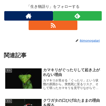
「生き物語り」をフォローする
ikimonogatari
関連記事
カマキリがぐったりして起き上が
昆虫
れない理由
カマキリが見せる「ぐったり」という状
態の原因から、突然死に至るリスク、そ
して弱ったカマキリを見守りながらでき
る支援方法までを深掘りします。また、
カマキリの世界をより深く理解するため
に、絵本と現実の違いにも触れていきま
クワガタの口ひげ出たままの理由
昆虫
す。
を探る