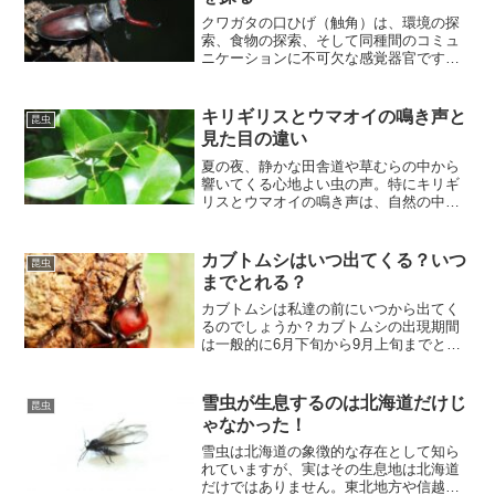
クワガタの口ひげ（触角）は、環境の探
索、食物の探索、そして同種間のコミュ
ニケーションに不可欠な感覚器官です。
しかし、時折見かける口ひげが出たまま
のクワガタ、それは彼らの健康やストレ
スに関わる重要なサインかもしれませ
キリギリスとウマオイの鳴き声と
昆虫
ん。
見た目の違い
夏の夜、静かな田舎道や草むらの中から
響いてくる心地よい虫の声。特にキリギ
リスとウマオイの鳴き声は、自然の中で
耳を澄ますことでその存在を感じ取るこ
とができます。しかし、その鳴き声や見
た目には微妙な違いがあり、それぞれが
カブトムシはいつ出てくる？いつ
昆虫
独自の魅力を持っています。
までとれる？
カブトムシは私達の前にいつから出てく
るのでしょうか？カブトムシの出現期間
は一般的に6月下旬から9月上旬までと言
われていて、最長でも10月でしか生きら
れません。
雪虫が生息するのは北海道だけじ
昆虫
ゃなかった！
雪虫は北海道の象徴的な存在として知ら
れていますが、実はその生息地は北海道
だけではありません。東北地方や信越地