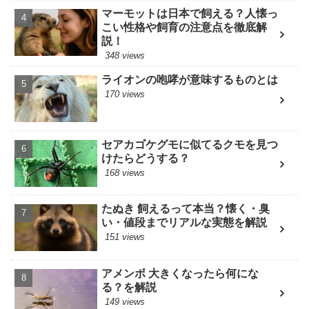
マーモットは日本で飼える？人懐っ
こい性格や飼育の注意点を徹底解
説！
348 views
ライオンの咆哮が意味するものとは
170 views
セアカゴケグモに似てるクモを見つ
けたらどうする？
168 views
たぬき 飼えるって本当？懐く・臭
い・値段までリアルな実態を解説
151 views
アメンボ 大きくなったら何にな
る？を解説
149 views