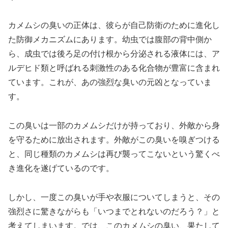
カメムシの臭いの正体は、彼らが自己防衛のために進化し
た防御メカニズムにあります。幼虫では腹部の背中側か
ら、成虫では後ろ足の付け根から分泌される液体には、ア
ルデヒド類と呼ばれる刺激性のある化合物が豊富に含まれ
ています。これが、あの強烈な臭いの元凶となっていま
す。
この臭いは一部のカメムシだけが持っており、外敵から身
を守るために放出されます。外敵がこの臭いを嗅ぎつける
と、同じ種類のカメムシは再び襲ってこないという驚くべ
き進化を遂げているのです。
しかし、一度この臭いが手や衣服についてしまうと、その
強烈さに驚きながらも「いつまでとれないのだろう？」と
考えてしまいます。では、このカメムシの臭い、果たして