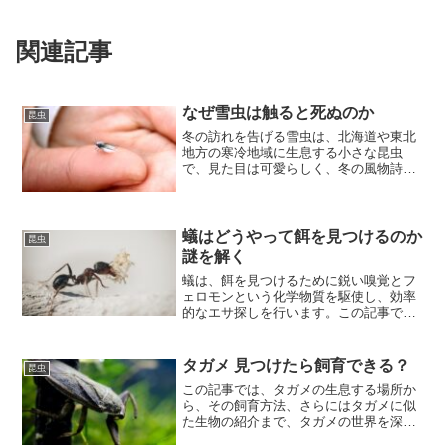
関連記事
なぜ雪虫は触ると死ぬのか
昆虫
冬の訪れを告げる雪虫は、北海道や東北
地方の寒冷地域に生息する小さな昆虫
で、見た目は可愛らしく、冬の風物詩と
して親しまれています。しかし、彼らに
は触れることで雪虫が命を落とす危険性
があることを知っていますか？
蟻はどうやって餌を見つけるのか
昆虫
謎を解く
蟻は、餌を見つけるために鋭い嗅覚とフ
ェロモンという化学物質を駆使し、効率
的なエサ探しを行います。この記事で
は、蟻の嗅覚やフェロモンの役割、そし
て蟻社会におけるエサ情報の共有方法に
ついて解説します。
タガメ 見つけたら飼育できる？
昆虫
この記事では、タガメの生息する場所か
ら、その飼育方法、さらにはタガメに似
た生物の紹介まで、タガメの世界を深く
掘り下げていきます。タガメはその独特