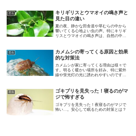
の生態と驚異的な捕食能力で知られ、日
本を含む世界各地の淡水域にその姿を見
せます。
キリギリスとウマオイの鳴き声と
昆虫
見た目の違い
夏の夜、静かな田舎道や草むらの中から
響いてくる心地よい虫の声。特にキリギ
リスとウマオイの鳴き声は、自然の中で
耳を澄ますことでその存在を感じ取るこ
とができます。しかし、その鳴き声や見
た目には微妙な違いがあり、それぞれが
カメムシの寄ってくる原因と効果
昆虫
独自の魅力を持っています。
的な対策法
カメムシが家に寄ってくる理由は様々で
す。明るく暖かい場所を好み、特に紫外
線や蛍光灯の光に誘われやすいのです。
洗濯物に付いたり、窓や網戸から侵入す
ることも。カメムシの発生源を管理し、
防除対策を行うことで被害を最小限に抑
ゴキブリを見失った！寝るのがマ
昆虫
えられます。
ジで怖すぎる
ゴキブリを見失った！夜寝るのがマジで
怖い…。安心して眠るための対策とは？