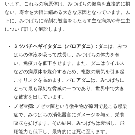
います。これらの病原体は、みつばちの健康を直接的に損
ない、寿命を大幅に縮める大きな原因となっています。以
下に、みつばちに深刻な被害をもたらす主な病気や寄生虫
について詳しく解説します。
ミツバチヘギイタダニ（バロアダニ）:
ダニは、みつ
ばちの体液を吸って成長し、みつばちの体力を奪
い、免疫力を低下させます。また、ダニはウイルス
などの病原体を媒介するため、複数の病気を引き起
こすリスクを高めます。バロアダニは、みつばちに
とって最も深刻な脅威の一つであり、世界中で大き
な被害を出しています。
ノゼマ病:
ノゼマ菌という微生物が原因で起こる感染
症で、みつばちの消化器官にダメージを与え、栄養
吸収を妨げます。その結果、みつばちは衰弱し、飛
翔能力も低下し、最終的には死に至ります。