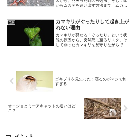
因から、見失った時の対処法、そして家
からムカデを追い出す方法まで、ムカデ
対策の全てを網羅しています。さらに、
ムカデを潰さずに済む人道的な駆除方法
や、ムカデが引き起こす問題に対処する
カマキリがぐったりして起き上が
昆虫
ための知恵も提供します。
れない理由
カマキリが見せる「ぐったり」という状
態の原因から、突然死に至るリスク、そ
して弱ったカマキリを見守りながらでき
る支援方法までを深掘りします。また、
カマキリの世界をより深く理解するため
に、絵本と現実の違いにも触れていきま
す。
ゴキブリを見失った！寝るのがマジで怖
すぎる
オコジョとミーアキャットの違いはど
こ？