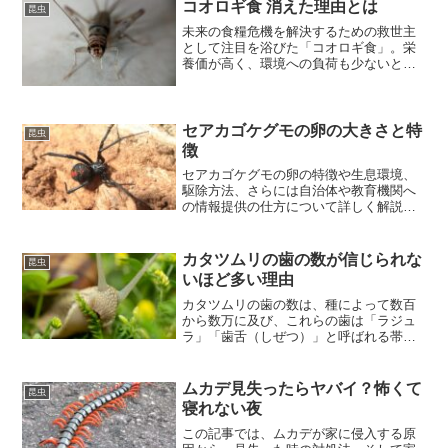
きるはずです。
コオロギ食 消えた理由とは
昆虫
未来の食糧危機を解決するための救世主
として注目を浴びた「コオロギ食」。栄
養価が高く、環境への負荷も少ないとさ
れ、健康志向の高い消費者やエコロジス
トから期待されました。コオロギ食がな
ぜ市場から姿を消しつつあるのか、その
真相に迫ります。
セアカゴケグモの卵の大きさと特
昆虫
徴
セアカゴケグモの卵の特徴や生息環境、
駆除方法、さらには自治体や教育機関へ
の情報提供の仕方について詳しく解説し
ます。これらの知識を身につけること
で、あなた自身や大切な人々を守る手助
けになるでしょう。
カタツムリの歯の数が信じられな
昆虫
いほど多い理由
カタツムリの歯の数は、種によって数百
から数万に及び、これらの歯は「ラジュ
ラ」「歯舌（しぜつ）」と呼ばれる帯状
の構造に並んでいます。このラジュラを
使って、カタツムリは食物を削り取るよ
うにして摂取します。この摂食方法は
ムカデ見失ったらヤバイ？怖くて
昆虫
「ラジュラ摂食」と呼ばれる
寝れない夜
この記事では、ムカデが家に侵入する原