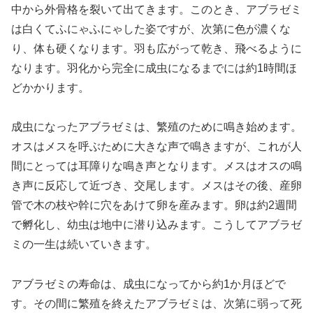
中から外骨格を裂いて出てきます。このとき、アブラゼミ
は白くてふにゃふにゃした姿ですが、次第に色が濃くな
り、体も硬くなります。羽も広がって乾き、飛べるように
なります。羽化から完全に成虫になるまでには約1時間ほ
どかかります。
成虫になったアブラゼミは、繁殖のために鳴き始めます。
オスはメスを呼ぶために大きな声で鳴きますが、これが人
間にとっては耳障りな鳴き声となります。メスはオスの鳴
き声に反応して近づき、交尾します。メスはその後、産卵
管で木の枝や幹に穴をあけて卵を産みます。卵は約2週間
で孵化し、幼虫は地中に潜り込みます。こうしてアブラゼ
ミの一生は続いていきます。
アブラゼミの寿命は、成虫になってから約1か月ほどで
す。その間に繁殖を終えたアブラゼミは、次第に弱って死