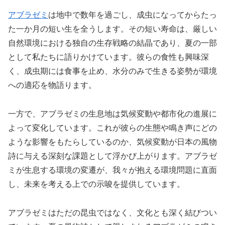
アブラゼミ
は地中で数年を過ごし、成虫になってからたっ
た一か月の短い生を全うします。その短い寿命は、厳しい
自然環境における独自の生存戦略の結晶であり、夏の一部
として私たちに語りかけています。彼らの食性も興味深
く、成虫期には食事を止め、水分のみで生きる姿勢が環境
への適応を物語ります。
一方で、アブラゼミの生息地は気候変動や都市化の進展に
よって変化しています。これが彼らの生態や鳴き声にどの
ような影響をもたらしているのか、気候変動が日本の風物
詩に与える深刻な課題として浮かび上がります。アブラゼ
ミが生息する環境の変遷が、我々が抱える環境問題に直面
し、未来を考える上での示唆を提供しています。
アブラゼミはただの昆虫ではなく、文化とも深く結びつい