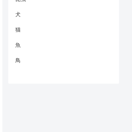
犬
猫
魚
鳥