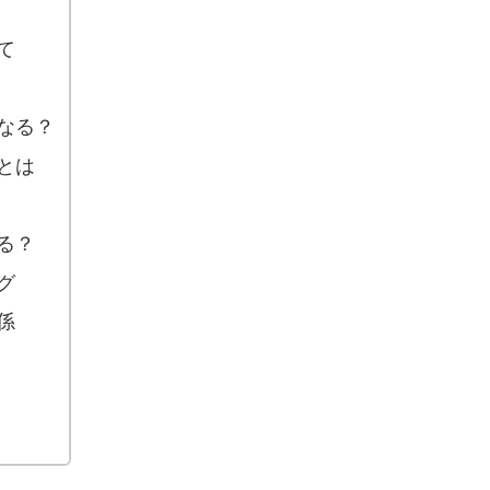
て
なる？
とは
る？
グ
係