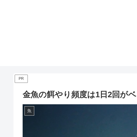
PR
金魚の餌やり頻度は1日2回が
魚