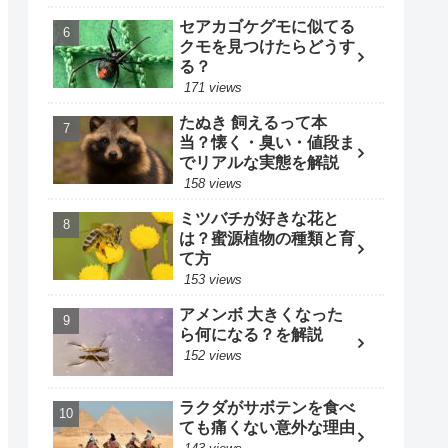
セアカゴケグモに似てる
クモを見つけたらどうす
る？
171 views
たぬき 飼えるって本
当？懐く・臭い・値段ま
でリアルな実態を解説
158 views
ミツバチが好きな花と
は？蜜源植物の種類と育
て方
153 views
アメンボ 大きくなった
ら何になる？を解説
152 views
ラクダがサボテンを食べ
ても痛くない意外な理由