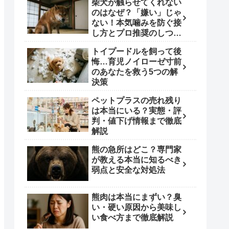
柴犬が触らせてくれない
のはなぜ？「嫌い」じゃ
ない！本気噛みを防ぐ接
し方とプロ推奨のしつけ
術
トイプードルを飼って後
悔…育児ノイローゼ寸前
のあなたを救う5つの解
決策
ペットプラスの売れ残り
は本当にいる？実態・評
判・値下げ情報まで徹底
解説
熊の急所はどこ？専門家
が教える本当に知るべき
弱点と安全な対処法
熊肉は本当にまずい？臭
い・硬い原因から美味し
い食べ方まで徹底解説