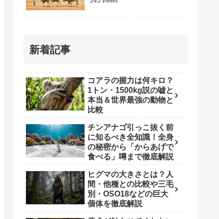
143 views
新着記事
コアラの握力は何キロ？
1トン・1500kg説の嘘と
本当＆世界最強の動物と
比較
チンアナゴ引っこ抜く前
に知るべき全知識！全身
の秘密から「からあげで
食べる」噂まで徹底解説
ヒグマの大きさとは？人
間・他種との比較や三毛
別・OSO18などの巨大
個体を徹底解説