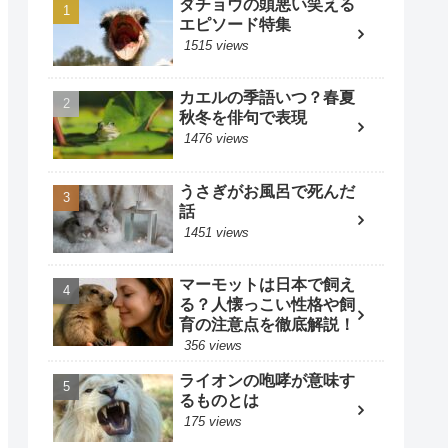
ダチョウの頭悪い笑える
エピソード特集
1515 views
カエルの季語いつ？春夏
秋冬を俳句で表現
1476 views
うさぎがお風呂で死んだ
話
1451 views
マーモットは日本で飼え
る？人懐っこい性格や飼
育の注意点を徹底解説！
356 views
ライオンの咆哮が意味す
るものとは
175 views